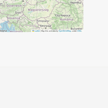
Leaflet
|
Map tiles and data by
OpenStreetMap
, under
ODbL
.